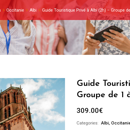
s
Occitanie
Albi
Guide Touristique Privé à Albi (2h) – Groupe 
Guide Tourist
Groupe de 1 
309.00
€
Categories:
Albi
,
Occitani