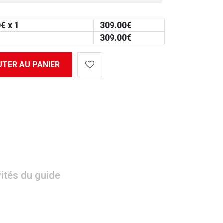
0
€ x 1
309.00
€
309.00
€
TER AU PANIER
vités du guide