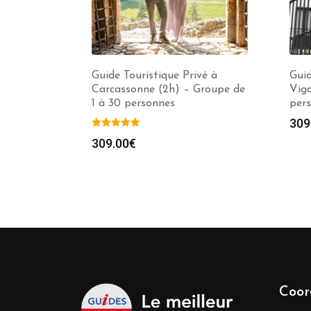
Guide Touristique Privé à
Guid
Carcassonne (2h) – Groupe de
Viga
1 à 30 personnes
per
309
309.00
€
Coor