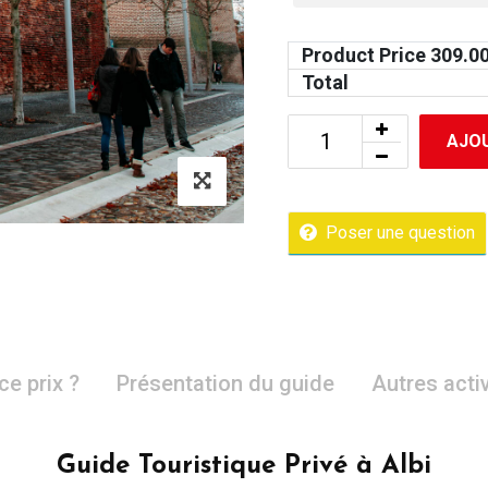
Product Price
309.0
Total
AJOU
Poser une question
ce prix ?
Présentation du guide
Autres acti
Guide Touristique Privé à Albi