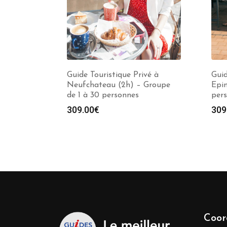
Guide Touristique Privé à
Guid
Neufchateau (2h) – Groupe
Epin
de 1 à 30 personnes
per
309.00
€
309
Coor