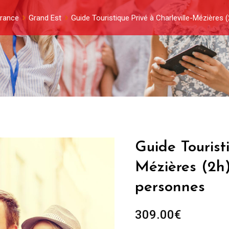
France
Grand Est
Guide Touristique Privé à Charleville-Mézières
Guide Tourist
Mézières (2h
personnes
309.00
€