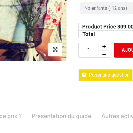
Product Price
309.0
Total
AJOU
Poser une question
ce prix ?
Présentation du guide
Autres acti