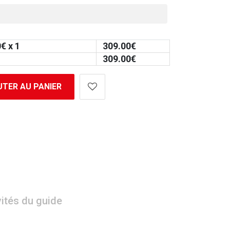
0
€ x 1
309.00
€
309.00
€
TER AU PANIER
vités du guide