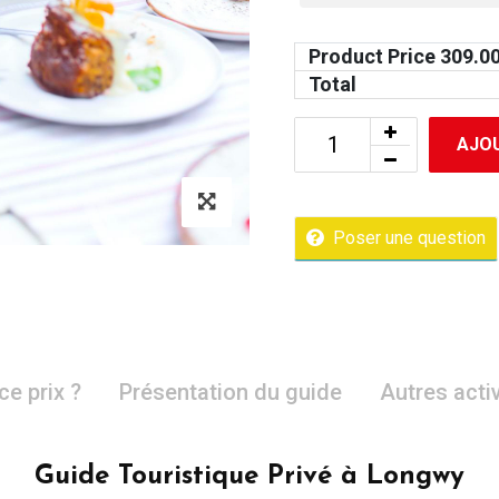
Product Price
309.0
Total
AJOU
Poser une question
ce prix ?
Présentation du guide
Autres acti
Guide Touristique Privé à Longwy