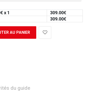
0
€ x 1
309.00
€
309.00
€
TER AU PANIER
vités du guide