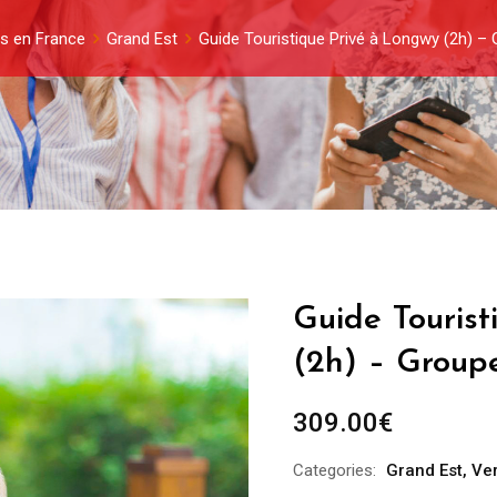
rs en France
Grand Est
Guide Touristique Privé à Longwy (2h) –
Guide Touris
(2h) – Group
309.00
€
Categories:
Grand Est
,
Ve