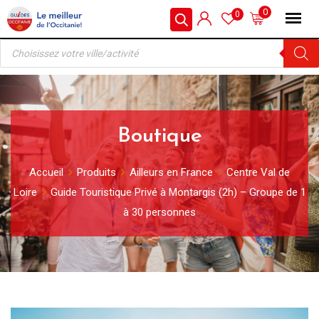
Skip
0
0
to
Recherche
content
de
produits
Boutique
Accueil
Produits
Ailleurs en France
Centre Val de
Loire
Guide Touristique Privé à Montargis (2h) – Groupe de 1
à 30 personnes