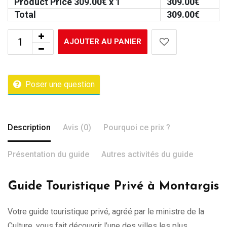
Product Price
309.00
€ x 1
309.00
€
Total
309.00
€
AJOUTER AU PANIER
Poser une question
Description
Avis (0)
Pourquoi ce prix ?
Présentation du guide
Autres activités du guide
Guide Touristique Privé à Montargis
Votre guide touristique privé, agréé par le ministre de la
Culture, vous fait découvrir l’une des villes les plus