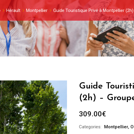
e
Hérault
Montpellier
Guide Touristique Privé à Montpellier (2
Guide Tourist
(2h) – Group
309.00
€
Categories:
Montpellier
,
O