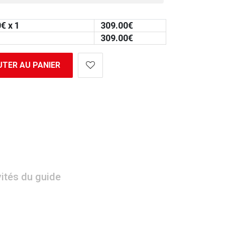
0
€ x 1
309.00
€
309.00
€
TER AU PANIER
vités du guide