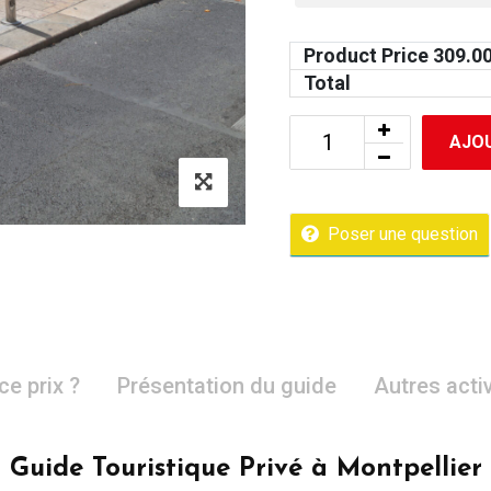
Product Price
309.0
Total
AJOU
Poser une question
ce prix ?
Présentation du guide
Autres acti
Guide Touristique Privé à Montpellier