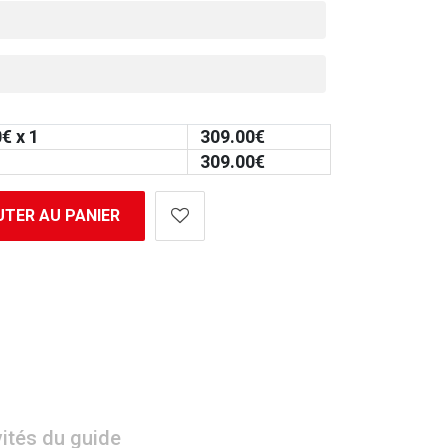
0
€ x 1
309.00
€
309.00
€
TER AU PANIER
vités du guide