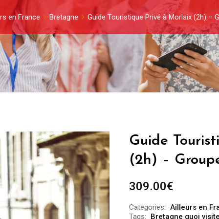
urs en France
Bretagne
Guide Touristique Privé à Morlaix (2h) –
Guide Tourist
(2h) – Group
309.00
€
Categories:
Ailleurs en F
Tags:
Bretagne quoi visite