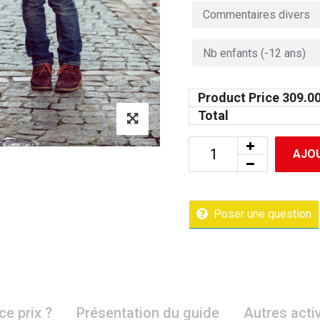
Product Price
309.0
Total
AJOU
Poser une question
ce prix ?
Présentation du guide
Autres acti