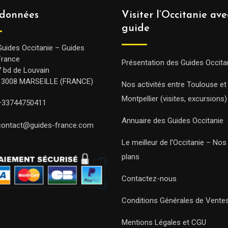
données
Visiter l’Occitanie av
guide
Guides Occitanie – Guides
France
Présentation des Guides Occita
7 bd de Louvain
13008 MARSEILLE (FRANCE)
Nos activités entre Toulouse et
Montpellier (visites, excursions)
+33744750411
Annuaire des Guides Occitanie
contact@guides-france.com
Le meilleur de l’Occitanie – No
plans
Contactez-nous
Conditions Générales de Vente
Mentions Légales et CGU