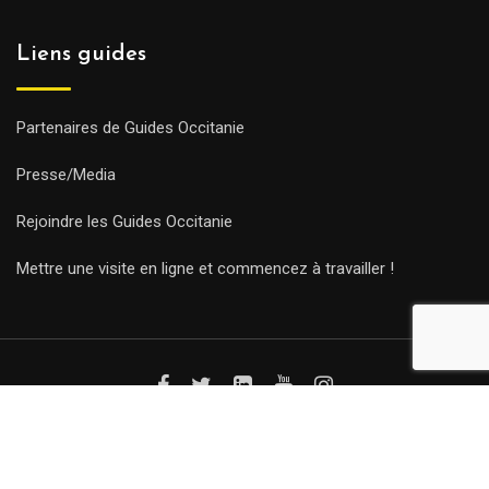
Liens guides
Partenaires de Guides Occitanie
Presse/Media
Rejoindre les Guides Occitanie
Mettre une visite en ligne et commencez à travailler !
© Copyright Guides 2021. Tous droits réservés.
Développement
web sur mesure
par iSoluce