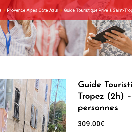
e
Provence Alpes Côte Azur
Guide Touristique Privé à Saint-Tr
Guide Tourist
Tropez (2h) 
personnes
309.00
€