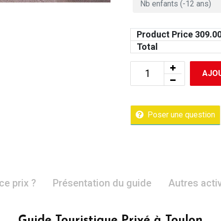
Product Price
309.0
Total
AJOU
Poser une question
ce prix ?
Présentation du guide
Autres acti
Guide Touristique Privé à Toulon