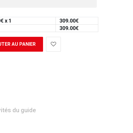
0
€ x 1
309.00
€
309.00
€
TER AU PANIER
vités du guide