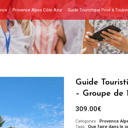
ance
Provence Alpes Côte Azur
Guide Touristique Privé à Toulo
Guide Tourist
– Groupe de 
309.00
€
Categories:
Provence Alp
Tags:
Que faire dans le s