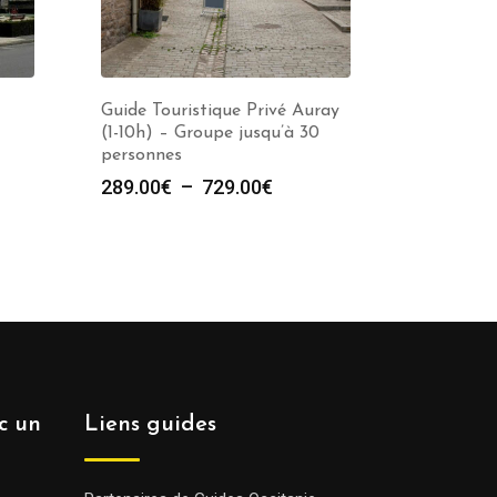
Guide Touristique Privé Auray
(1-10h) – Groupe jusqu’à 30
personnes
e
Plage
289.00
€
–
729.00
€
de
prix :
00€
289.00€
à
00€
729.00€
ec un
Liens guides