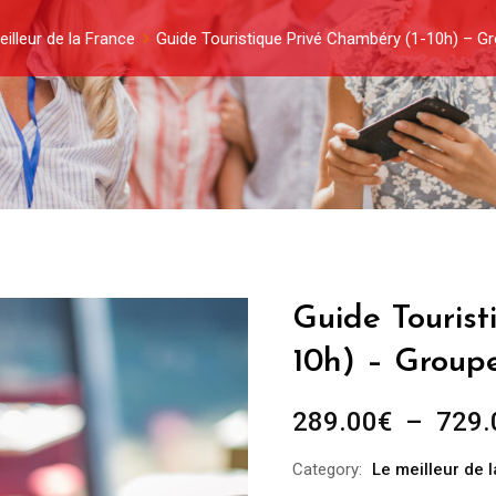
illeur de la France
Guide Touristique Privé Chambéry (1-10h) – G
Guide Tourist
10h) – Group
289.00
€
–
729.
Category:
Le meilleur de 