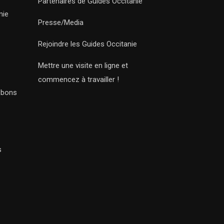
Partenaires de Guides Occitanie
nie
Presse/Media
Rejoindre les Guides Occitanie
Mettre une visite en ligne et
commencez à travailler !
s bons
s