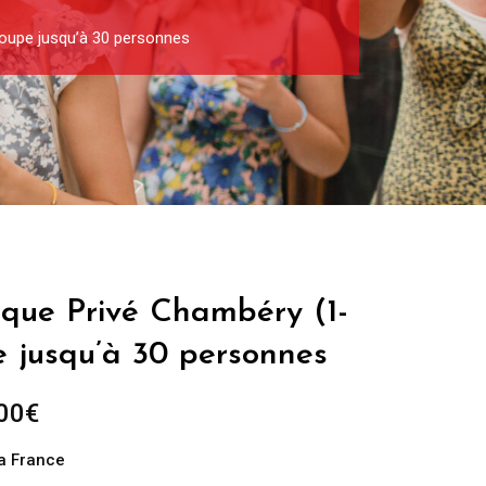
roupe jusqu’à 30 personnes
ique Privé Chambéry (1-
e jusqu’à 30 personnes
Plage
00
€
de
la France
prix :