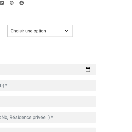
289.00€
à
729.00€