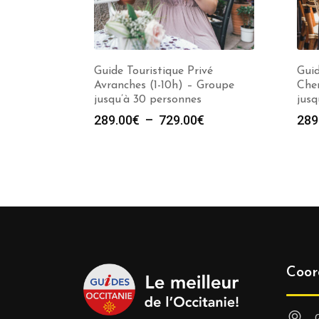
Guide Touristique Privé
Guid
Avranches (1-10h) – Groupe
Cher
jusqu’à 30 personnes
jusq
Plage
289.00
€
–
729.00
€
289
de
prix :
289.00€
à
729.00€
Coor