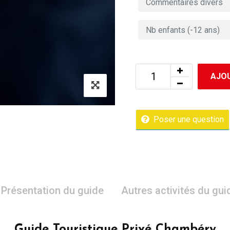
AJOU
Poser une question
Présentation du guide
Autres activités du gui
Guide Touristique Privé Chambéry