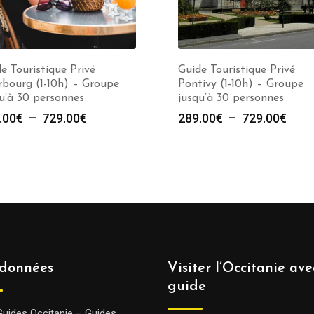
e Touristique Privé
Guide Touristique Privé
bourg (1-10h) – Groupe
Pontivy (1-10h) – Groupe
u’à 30 personnes
jusqu’à 30 personnes
Plage
Plag
.00
€
–
729.00
€
289.00
€
–
729.00
€
de
de
prix :
prix :
289.00€
289.
à
à
729.00€
729.
données
Visiter l’Occitanie av
guide
Guides Occitanie – Guides