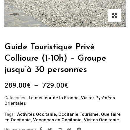
Guide Touristique Privé
Collioure (1-10h) – Groupe
jusqu’à 30 personnes
Plage
289.00
€
–
729.00
€
de
Categories:
Le meilleur de la France
,
Visiter Pyrénées
prix :
Orientales
289.00€
Tags:
Activités Occitanie
,
Occitanie Tourisme
,
Que faire
à
en Occitanie
,
Vacances en Occitanie
,
Visites Occitanie
729.00€
Réseaux sociaux