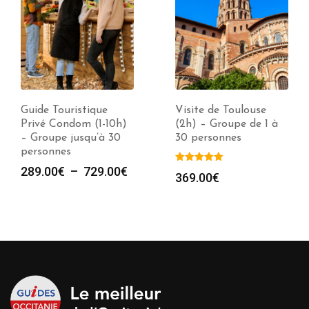
Guide Touristique
Visite de Toulouse
Privé Condom (1-10h)
(2h) – Groupe de 1 à
– Groupe jusqu’à 30
30 personnes
personnes
Plage
289.00
€
–
729.00
€
369.00
€
de
prix :
289.00€
à
729.00€