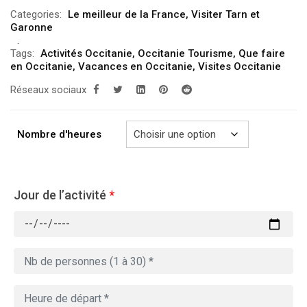
de
Categories:
Le meilleur de la France
,
Visiter Tarn et
prix :
Garonne
289.00€
Tags:
Activités Occitanie
,
Occitanie Tourisme
,
Que faire
à
en Occitanie
,
Vacances en Occitanie
,
Visites Occitanie
729.00€
Réseaux sociaux
Nombre d'heures
Jour de l’activité
*