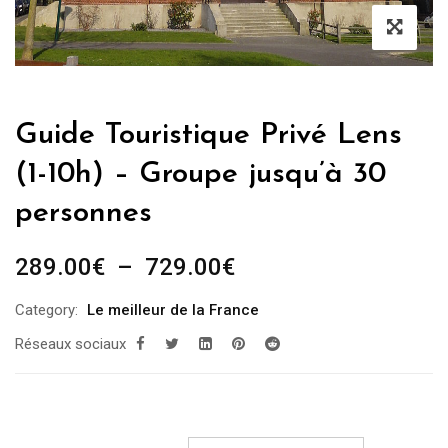
Guide Touristique Privé Lens
(1-10h) – Groupe jusqu’à 30
personnes
Plage
289.00
€
–
729.00
€
de
Category:
Le meilleur de la France
prix :
Réseaux sociaux
289.00€
à
729.00€