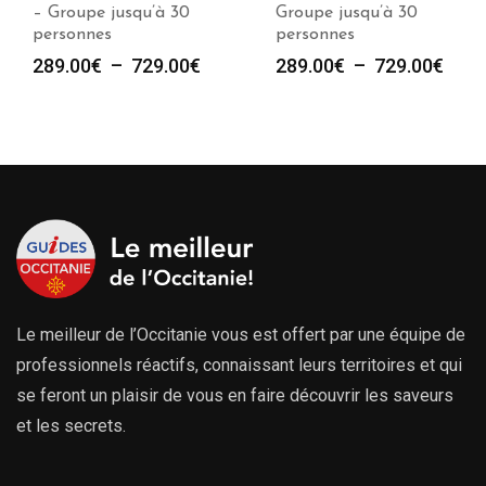
– Groupe jusqu’à 30
Groupe jusqu’à 30
personnes
personnes
Plage
Plag
289.00
€
–
729.00
€
289.00
€
–
729.00
€
de
de
prix :
prix :
289.00€
289.
à
à
729.00€
729.
Le meilleur de l’Occitanie vous est offert par une équipe de
professionnels réactifs, connaissant leurs territoires et qui
se feront un plaisir de vous en faire découvrir les saveurs
et les secrets.