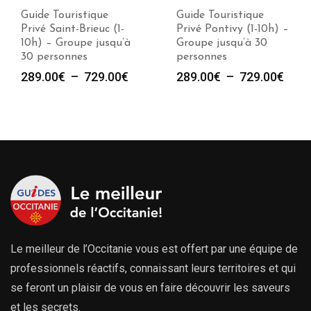
Guide Touristique
Guide Touristique
Privé Saint-Brieuc (1-
Privé Pontivy (1-10h) –
10h) – Groupe jusqu’à
Groupe jusqu’à 30
30 personnes
personnes
Plage
Plag
289.00
€
–
729.00
€
289.00
€
–
729.00
€
de
de
prix :
prix :
289.00€
289.
à
à
729.00€
729.
Le meilleur de l’Occitanie vous est offert par une équipe de
professionnels réactifs, connaissant leurs territoires et qui
se feront un plaisir de vous en faire découvrir les saveurs
et les secrets.