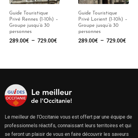
Guide Touristique
Guide Touristique
Privé Rennes (1-10h) –
Privé Lorient (1-10h) –
Groupe jusqu’à 30
Groupe jusqu’à 30
personnes
personnes
Plage
Plag
289.00
€
–
729.00
€
289.00
€
–
729.00
€
de
de
prix :
prix :
289.00€
289.
à
à
729.00€
729.
Le meilleur de l’Occitanie vous est offert par une équipe de
professionnels réactifs, connaissant leurs territoires et qui
se feront un plaisir de vous en faire découvrir les saveurs