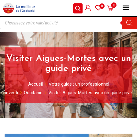
0
0
Visiter Aigues-Mortes avec un
guide privé
Accueil
Votre guide : un professionnel
investi
Occitanie
Visiter Aigues-Mortes avec un guide privé