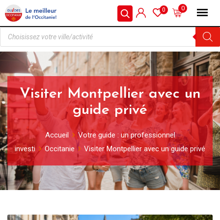
0
0
Visiter Montpellier avec un
guide privé
Accueil
Votre guide : un professionnel
investi
Occitanie
Visiter Montpellier avec un guide privé