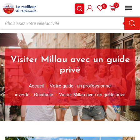
0
0
Visiter Millau avec un guide
privé
Accueil
Votre guide : un professionnel
investi
Occitanie
Visiter Millau avec un guide privé