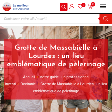
0
0
Grotte de Massabielle à
Lourdes : un lieu
emblématique de pèlerinage
Accueil
Votre guide : un professionnel
investi
Occitanie
Grotte de Massabielle à Lourdes : un lieu
emblématique de pèlerinage