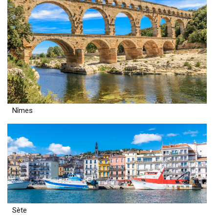
Nîmes
Sète