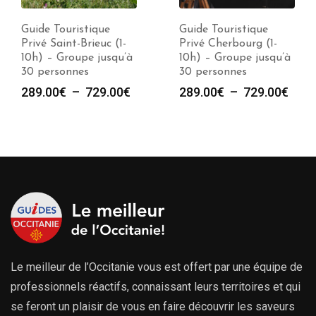
Guide Touristique
Guide Touristique
Privé Saint-Brieuc (1-
Privé Cherbourg (1-
10h) – Groupe jusqu’à
10h) – Groupe jusqu’à
30 personnes
30 personnes
Plage
Plag
289.00
€
–
729.00
€
289.00
€
–
729.00
€
de
de
prix :
prix :
289.00€
289.
à
à
729.00€
729.
Le meilleur de l’Occitanie vous est offert par une équipe de
professionnels réactifs, connaissant leurs territoires et qui
se feront un plaisir de vous en faire découvrir les saveurs