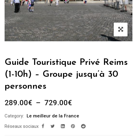
Guide Touristique Privé Reims
(1-10h) – Groupe jusqu’à 30
personnes
Plage
289.00
€
–
729.00
€
de
Category:
Le meilleur de la France
prix :
Réseaux sociaux
289.00€
à